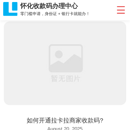
怀化收款码办理中心
零门槛申请，身份证 + 银行卡就能办！
如何开通拉卡拉商家收款码?
August 20, 2025