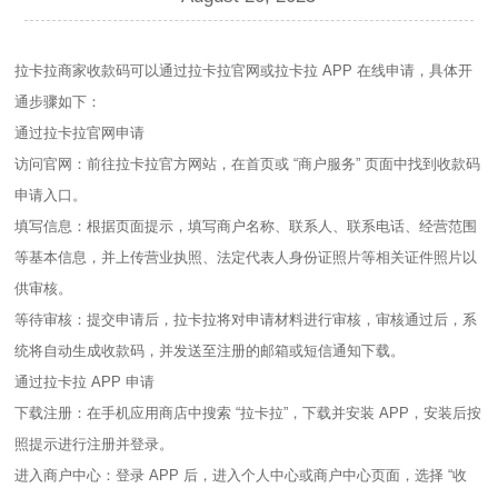
拉卡拉商家收款码可以通过拉卡拉官网或拉卡拉 APP 在线申请，具体开
通步骤如下：
通过拉卡拉官网申请
访问官网：前往拉卡拉官方网站，在首页或 “商户服务” 页面中找到收款码
申请入口。
填写信息：根据页面提示，填写商户名称、联系人、联系电话、经营范围
等基本信息，并上传营业执照、法定代表人身份证照片等相关证件照片以
供审核。
等待审核：提交申请后，拉卡拉将对申请材料进行审核，审核通过后，系
统将自动生成收款码，并发送至注册的邮箱或短信通知下载。
通过拉卡拉 APP 申请
下载注册：在手机应用商店中搜索 “拉卡拉”，下载并安装 APP，安装后按
照提示进行注册并登录。
进入商户中心：登录 APP 后，进入个人中心或商户中心页面，选择 “收